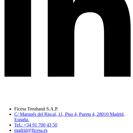
Ficesa Treuhand S.A.P.
C/ Marqués del Riscal, 11, Piso 4, Puerta 4, 28010 Madrid,
España.
Tel.: +34 91 700 43 50
madrid@ficesa.es