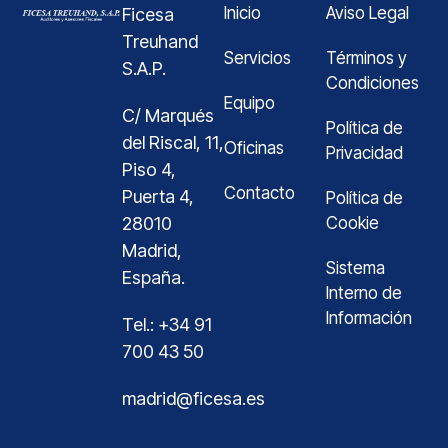
Inicio
Aviso Legal
Ficesa
Treuhand
Servicios
Términos y
S.A.P.
Condiciones
Equipo
C/ Marqués
Política de
del Riscal, 11,
Oficinas
Privacidad
Piso 4,
Contacto
Puerta 4,
Política de
28010
Cookie
Madrid,
Sistema
España.
Interno de
Información
Tel.: +34 91
700 43 50
madrid@ficesa.es
German