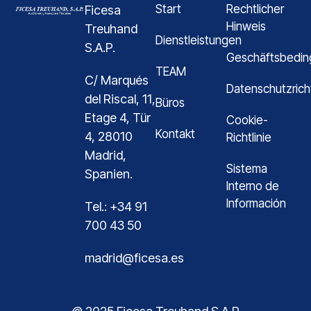
Start
Rechtlicher
Ficesa
Hinweis
Treuhand
Dienstleistungen
S.A.P.
Geschäftsbedi
TEAM
C/ Marqués
Datenschutzricht
del Riscal, 11,
Büros
Etage 4, Tür
Cookie-
Kontakt
4, 28010
Richtlinie
Madrid,
Sistema
Spanien.
Interno de
Información
Tel.: +34 91
700 43 50
madrid@ficesa.es