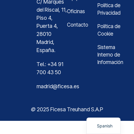
C/ Marqués
Política de
del Riscal, 11,
Oficinas
Privacidad
Piso 4,
Contacto
Puerta 4,
Política de
28010
Cookie
Madrid,
Sistema
España.
Interno de
Información
Tel.: +34 91
700 43 50
madrid@ficesa.es
German
©
2025 Ficesa Treuhand S.A.P
English
Spanish